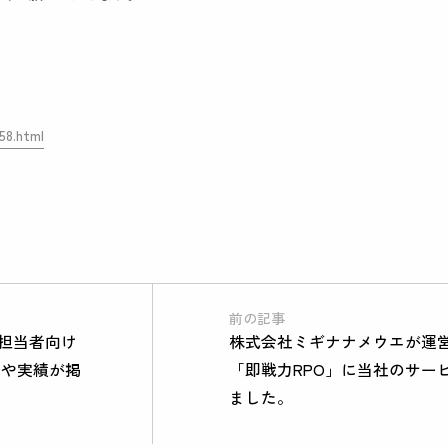
58.html
前の記事
事担当者向け
株式会社ミギナナメウエが運
ビスや実績が掲
「即戦力RPO」に当社のサー
ました。