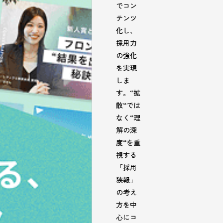
でコン
テンツ
化し、
採用力
の強化
を実現
しま
す。“拡
散“では
なく“理
解の深
度“を重
視する
「採用
狭報」
の考え
方を中
心にコ