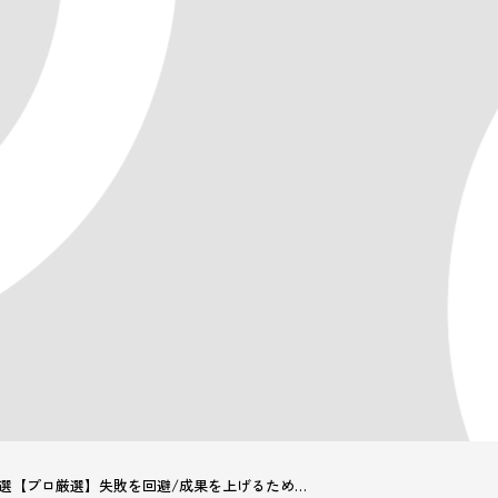
TY DRIV
る
202
News
12選【プロ厳選】失敗を回避/成果を上げるための
ウ