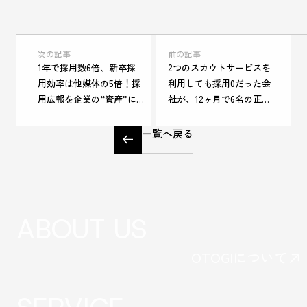
次の記事
前の記事
1年で採用数6倍、新卒採
2つのスカウトサービスを
用効率は他媒体の5倍！採
利用しても採用0だった会
用広報を企業の“資産”に
社が、12ヶ月で6名の正社
変え、12内定、6名の採用
員採用に成功！採用単価
を生んだ運用改革の全貌
は50万円台に！建設系ス
一覧へ戻る
タートアップ
ABOUT US
OTOGIについて