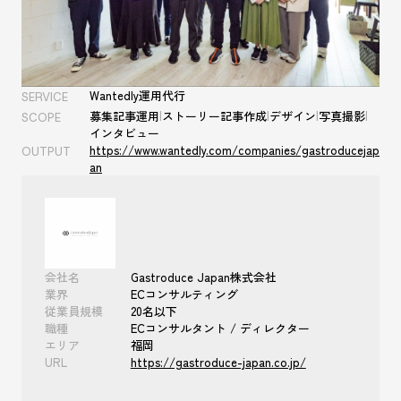
Wantedly運用代行
SERVICE
募集記事運用
|
ストーリー記事作成
|
デザイン
|
写真撮影
|
SCOPE
インタビュー
https://www.wantedly.com/companies/gastroducejap
OUTPUT
an
会社名
Gastroduce Japan株式会社
業界
ECコンサルティング
従業員規模
20名以下
職種
ECコンサルタント / ディレクター
エリア
福岡
URL
https://gastroduce-japan.co.jp/