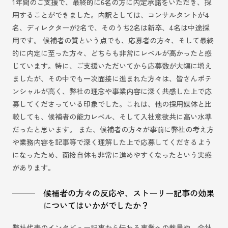
1年間のご支援で、最終的に6名の方に内定承諾をいただき、採
用することができました。内訳としては、コンサルタントが4
名、ディレクターが2名で、そのうち2名は新卒、4名は中途採
用です。 候補者の質という点でも、応募者の方々、そして最終
的に内定に至った方々、どちらも非常にレベルが高かったと感
じています。特に、ご支援いただいてから応募数が大幅に増え
ましたが、その中でも一次面接に進まれた方々は、皆さんポテ
ンシャルが高く、弊社の理念や事業内容に深く共感した上で応
募してくださっている印象でした。これは、他の採用媒体と比
較しても、候補者の能力レベル、そして入社意欲共に高い水準
だったと思います。 また、候補者の方々が事前に弊社の考え方
や業務内容を記事等で深く理解した上で応募してくださるよう
になったため、面接自体も非常に進めやすくなったという実感
があります。
候補者の方々の反応や、ストーリー記事の効果
についてはいかがでしたか？
弊社代表のインタビュー記事から伝わる事業への熱量や、会社