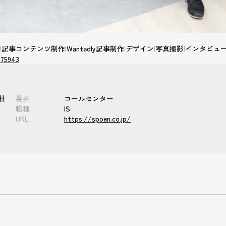
|
記事コンテンツ制作
|
Wantedly記事制作
|
デザイン
|
写真撮影
|
インタビュ
775943
会社
業界
コールセンター
職種
IS
URL
https://spoen.co.jp/