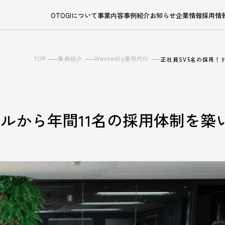
OTOGIについて
事業内容
事例紹介
お知らせ
企業情報
採用情
TOP
事例紹介
Wantedly運用代行
正社員SV5名の採用！
ラルから年間11名の採用体制を築