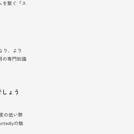
ムを繋ぐ『ス
なり、より
用の専門知識
でしょう
度の低い弊
edlyの魅