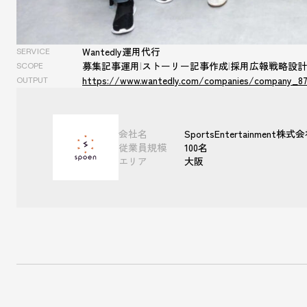
Wantedly運用代行
SERVICE
募集記事運用
|
ストーリー記事作成
|
採用広報戦略設計
SCOPE
https://www.wantedly.com/companies/company_8
OUTPUT
会社名
SportsEntertainment株式
従業員規模
100名
エリア
大阪