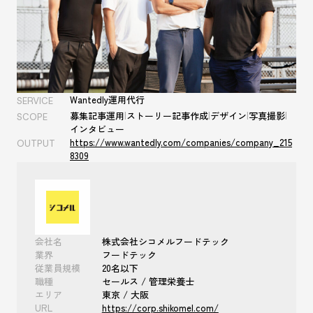
Wantedly運用代行
SERVICE
募集記事運用
|
ストーリー記事作成
|
デザイン
|
写真撮影
|
SCOPE
インタビュー
https://www.wantedly.com/companies/company_215
OUTPUT
8309
会社名
株式会社シコメルフードテック
業界
フードテック
従業員規模
20名以下
職種
セールス / 管理栄養士
エリア
東京 / 大阪
URL
https://corp.shikomel.com/