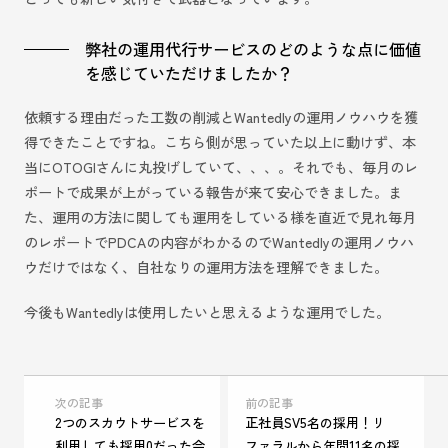
弊社の運用代行サービスのどのような点に価値
を感じていただけましたか？
依頼する理由だった工数の削減とWantedlyの運用ノウハウを獲
得できたことですね。こちら側が思っていた以上に動けず、本
当にOTOGIさんに丸投げしていて、、、。それでも、毎月のレ
ポートで成果が上がっている報告が来て安心できました。ま
た、運用の方法に関しても運用をしている様を直近で見れ毎月
のレポートでPDCAの内容がわかるのでWantedlyの運用ノウハ
ウだけではなく、自社なりの運用方法を理解できました。
今後もWantedlyは使用したいと思えるような運用でした。
次の記事
前の記事
2つのスカウトサービスを
正社員SV5名の採用！リ
利用しても採用0だった会
ファラルから年間11名の採