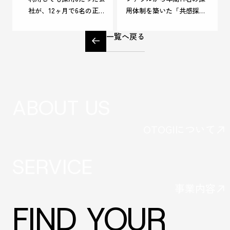
社が、12ヶ月で6名の正社
用体制を築いた「共感採
員採用に成功！採用単価
用」とは
は50万円台に！建設系ス
一覧へ戻る
タートアップ
ABOUT US
OTOGIについて
SERVICE
事業内容
FIND YOUR